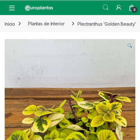
Pular para navegação
Pular para o conteúdo
Open
0
Início
Plantas de Interior
Plectranthus ‘Golden Beauty’