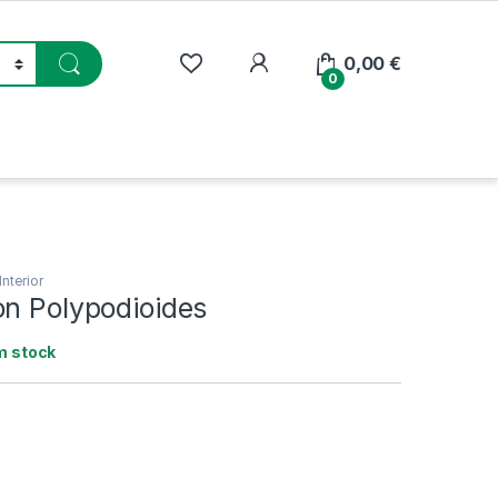
My Account
0,00
€
0
Interior
on Polypodioides
m stock