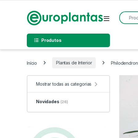
Pular para navegação
Pular para o conteúdo
Procurar
Open
Produtos
Início
Plantas de Interior
Philodendron
Mostrar todas as categorias
Novidades
(26)