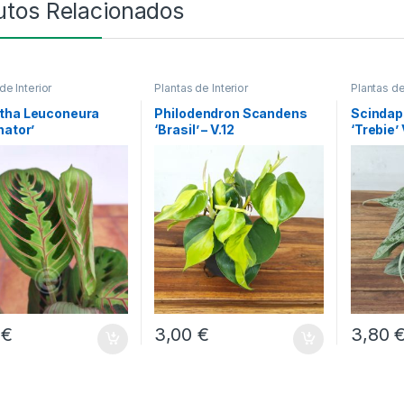
utos Relacionados
de Interior
Plantas de Interior
Plantas de
tha Leuconeura
Philodendron Scandens
Scindap
nator’
‘Brasil’ – V.12
‘Trebie’ 
0
€
3,00
€
3,80