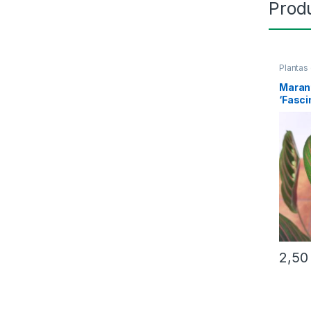
Prod
Plantas 
Maran
‘Fasci
2,5