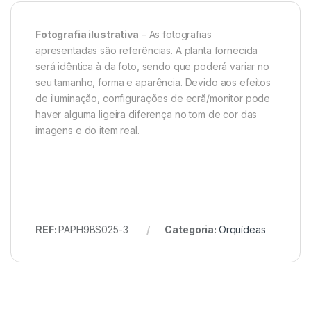
Fotografia ilustrativa
– As fotografias
apresentadas são referências. A planta fornecida
será idêntica à da foto, sendo que poderá variar no
seu tamanho, forma e aparência. Devido aos efeitos
de iluminação, configurações de ecrã/monitor pode
haver alguma ligeira diferença no tom de cor das
imagens e do item real.
REF:
PAPH9BS025-3
Categoria:
Orquídeas