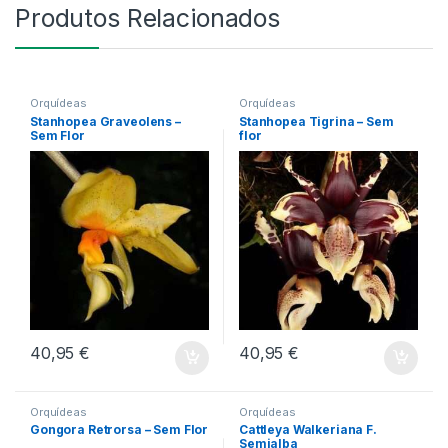
Produtos Relacionados
Orquídeas
Orquídeas
Stanhopea Graveolens –
Stanhopea Tigrina – Sem
Sem Flor
flor
40,95
€
40,95
€
Orquídeas
Orquídeas
Gongora Retrorsa – Sem Flor
Cattleya Walkeriana F.
Semialba