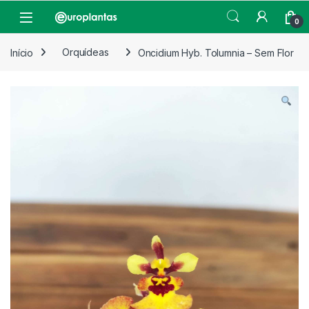
Pular para navegação
Pular para o conteúdo
Open
0
Início
Orquídeas
Oncidium Hyb. Tolumnia – Sem Flor