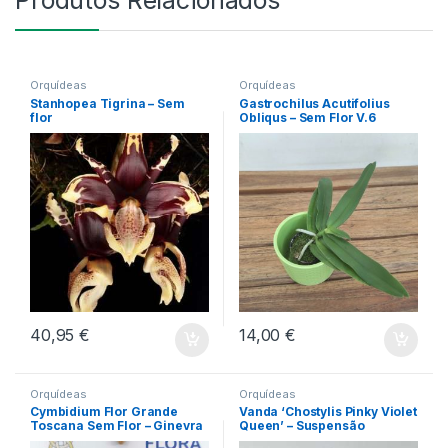
Orquídeas
Orquídeas
Stanhopea Tigrina – Sem
Gastrochilus Acutifolius
flor
Obliqus – Sem Flor V.6
40,95
€
14,00
€
Orquídeas
Orquídeas
Cymbidium Flor Grande
Vanda ‘Chostylis Pinky Violet
Toscana Sem Flor – Ginevra
Queen’ – Suspensão