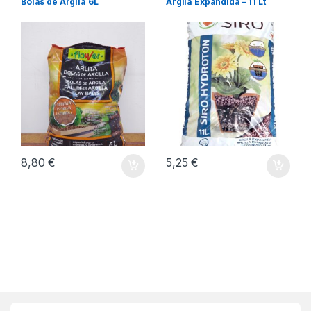
Bolas de Argila 6L
Argila Expandida – 11 Lt
8,80
€
5,25
€