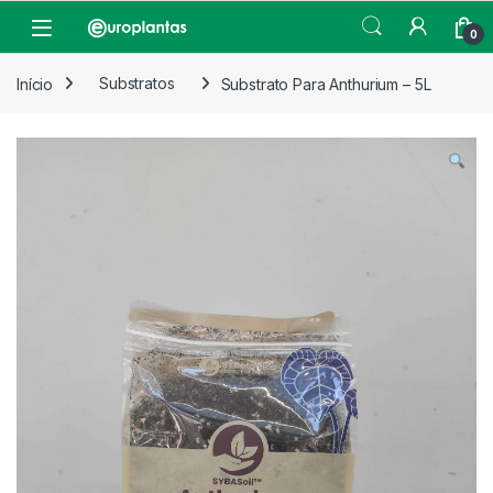
Pular para navegação
Pular para o conteúdo
Open
0
Início
Substratos
Substrato Para Anthurium – 5L