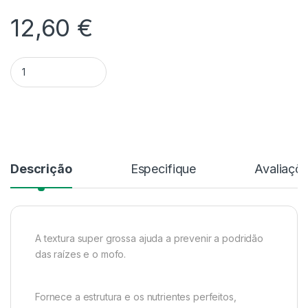
12,60
€
Quantidade Substrato Para Anthurium - 5L
Alternative:
Descrição
Especifique
Avaliaçõ
A textura super grossa ajuda a prevenir a podridão
das raízes e o mofo.
Fornece a estrutura e os nutrientes perfeitos,