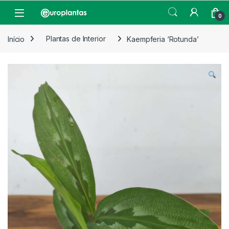
Pular para navegação
Pular para o conteúdo
Open
0
Início
Plantas de Interior
Kaempferia ‘Rotunda’