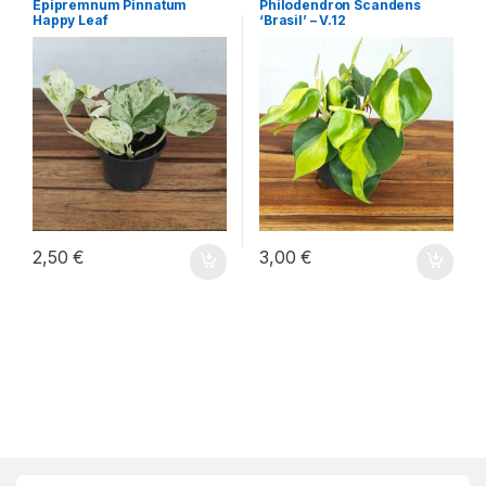
Epipremnum Pinnatum
Philodendron Scandens
Happy Leaf
‘Brasil’ – V.12
2,50
€
3,00
€