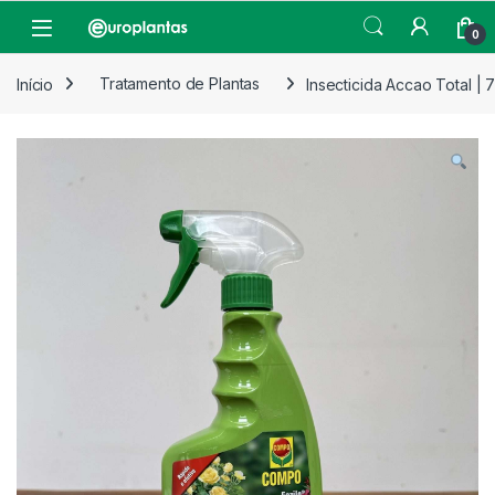
Pular para navegação
Pular para o conteúdo
Open
0
Início
Tratamento de Plantas
Insecticida Accao Total | 