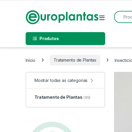
Pular para navegação
Pular para o conteúdo
Procurar
Open
Produtos
Início
Tratamento de Plantas
Insectici
Mostrar todas as categorias
Tratamento de Plantas
(65)