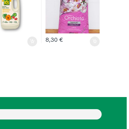
€
8,30
€