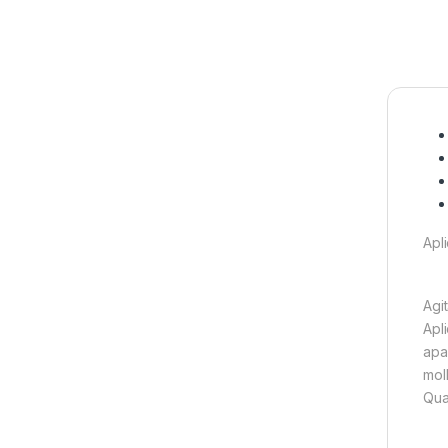
Apl
Agit
Apl
apa
mol
Qua