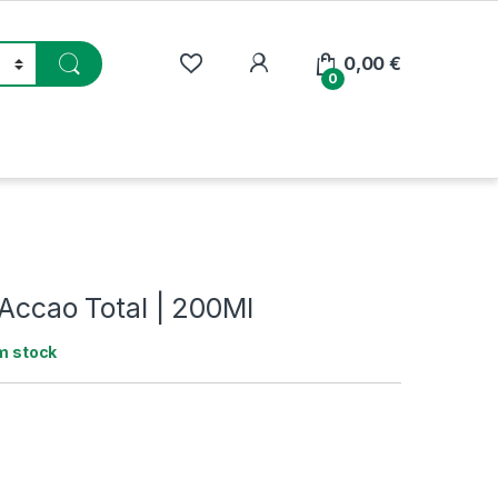
My Account
0,00
€
0
 Accao Total | 200Ml
m stock