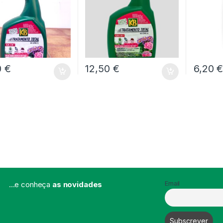
0
€
12,50
€
6,20
...e conheça
as novidades
Email