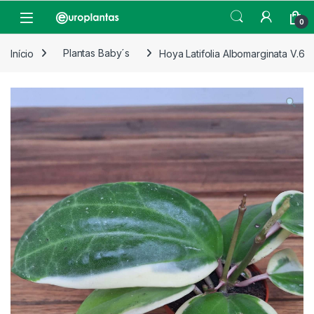
Pular para navegação
Pular para o conteúdo
Open
0
Início
Plantas Baby´s
Hoya Latifolia Albomarginata V.6