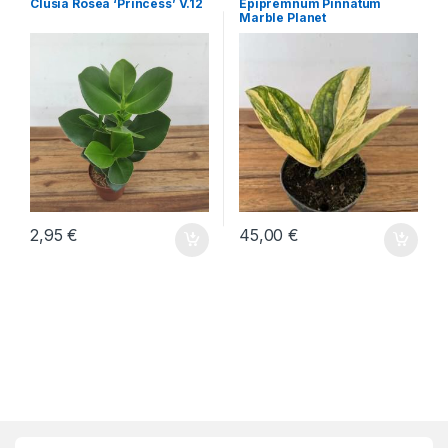
Clusia Rosea ‘Princess’ V.12
Epipremnum Pinnatum
Marble Planet
2,95
€
45,00
€