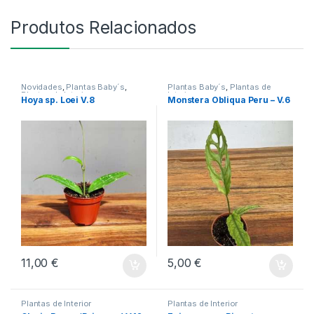
Produtos Relacionados
Novidades
,
Plantas Baby´s
,
Plantas Baby´s
,
Plantas de
Plantas de Interior
Interior
Hoya sp. Loei V.8
Monstera Obliqua Peru – V.6
11,00
€
5,00
€
Plantas de Interior
Plantas de Interior