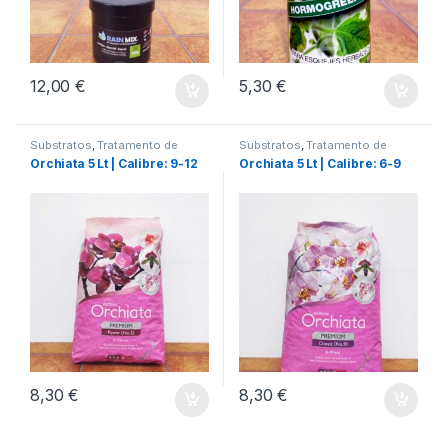
12,00
€
5,30
€
Substratos
,
Tratamento de
Substratos
,
Tratamento de
Plantas
Plantas
Orchiata 5 Lt | Calibre: 9-12
Orchiata 5 Lt | Calibre: 6-9
8,30
€
8,30
€