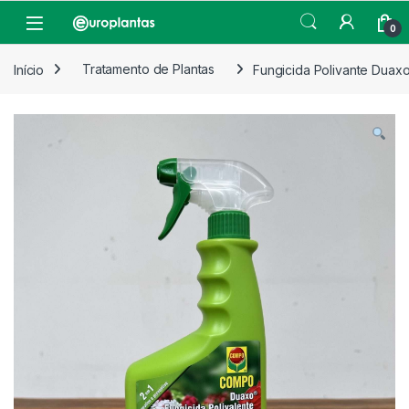
Pular para navegação
Pular para o conteúdo
Open
0
Início
Tratamento de Plantas
Fungicida Polivante Duaxo