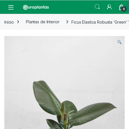
Pular para navegação
Pular para o conteúdo
Open
0
Início
Plantas de Interior
Ficus Elastica Robusta ‘Green’ 