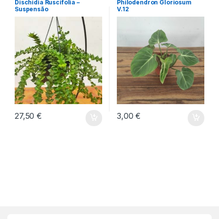
Dischidia Ruscifolia –
Philodendron Gloriosum
Suspensão
V.12
27,50
€
3,00
€