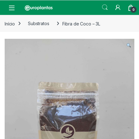
Pular para navegação
Pular para o conteúdo
Open
0
Início
Substratos
Fibra de Coco – 3L