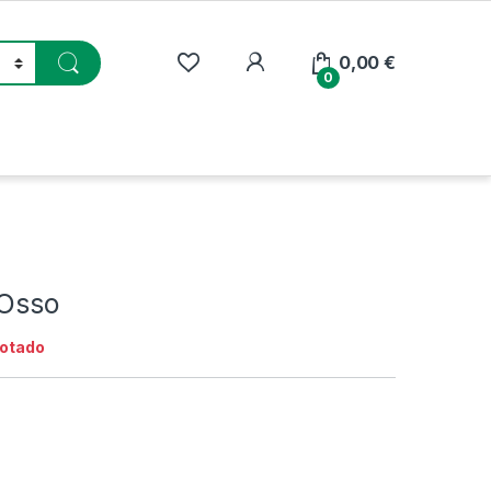
My Account
0,00
€
0
 Osso
otado