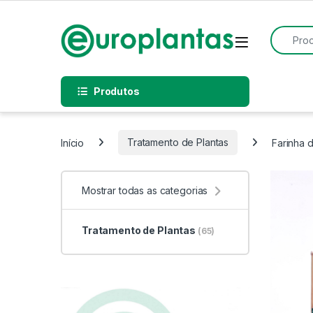
Pular para navegação
Pular para o conteúdo
Procurar
Open
Produtos
Início
Tratamento de Plantas
Farinha 
Mostrar todas as categorias
Tratamento de Plantas
(65)