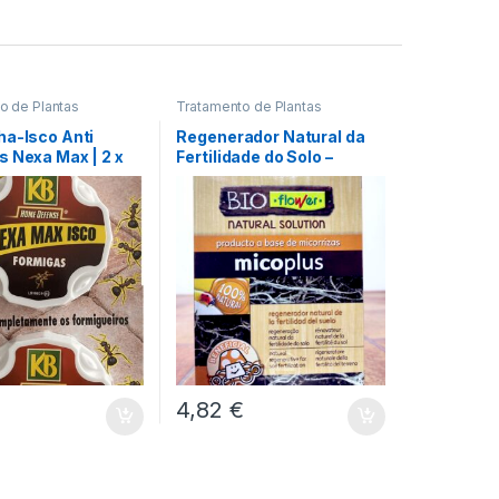
o de Plantas
Tratamento de Plantas
ha-Isco Anti
Regenerador Natural da
s Nexa Max | 2 x
Fertilidade do Solo –
Micoplus | 2x3gr
4,82
€