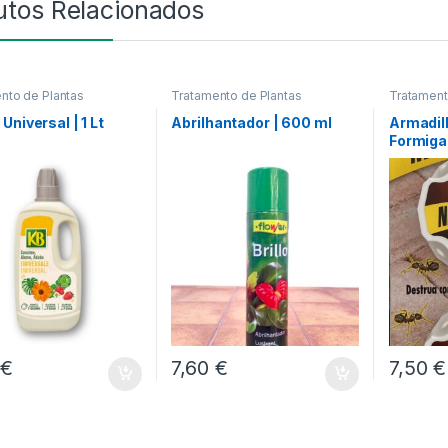
utos Relacionados
nto de Plantas
Tratamento de Plantas
Tratament
Universal | 1 Lt
Abrilhantador | 600 ml
Armadil
Formiga
10gr
0
€
7,60
€
7,50
€