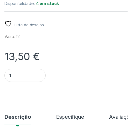
Disponibilidade:
4 em stock
Lista de desejos
Vaso: 12
13,50
€
Quantidade Epipremnum Churchill Gold V.12
Alternative:
Descrição
Especifique
Avaliaçõ