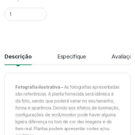
Quantidade Dendrobium Wassellii - Sem Flor
Alternative:
Descrição
Especifique
Avaliaçõ
Fotografia ilustrativa –
As fotografias apresentadas
são referências. A planta fornecida será idêntica à
da foto, sendo que poderá variar no seu tamanho,
forma e aparência. Devido aos efeitos de iluminação,
configurações de ecrã/monitor pode haver alguma
ligeira diferença no tom de cor das imagens e do
item real. Plantas podem apresentar cortes e/ou