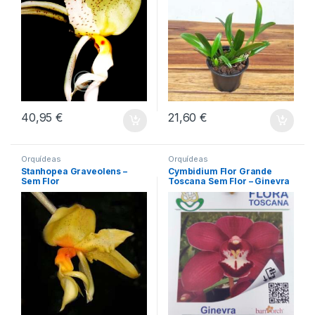
40,95
€
21,60
€
Orquídeas
Orquídeas
Stanhopea Graveolens –
Cymbidium Flor Grande
Sem Flor
Toscana Sem Flor – Ginevra