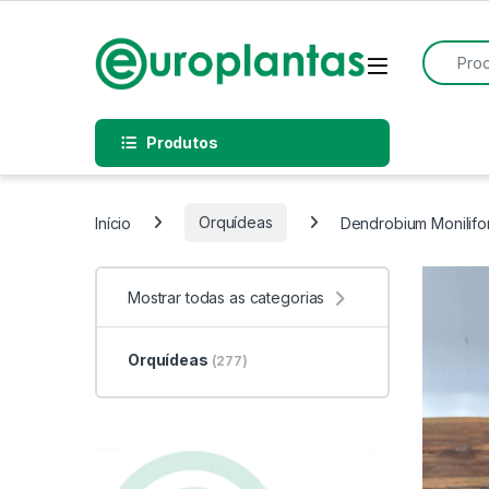
Pular para navegação
Pular para o conteúdo
Procurar
Open
Produtos
Início
Orquídeas
Dendrobium Monilifo
Mostrar todas as categorias
Orquídeas
(277)