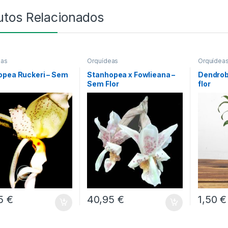
utos Relacionados
eas
Orquídeas
Orquídea
opea Ruckeri – Sem
Stanhopea x Fowlieana –
Dendrob
Sem Flor
flor
95
€
40,95
€
1,50
€