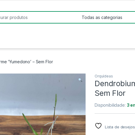
:
rme ‘Yumedono’ – Sem Flor
Orquídeas
Dendrobium
Sem Flor
Disponibilidade:
3 e
Lista de desejos