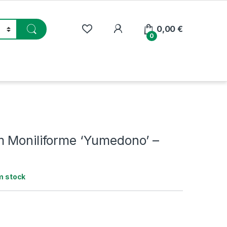
My Account
0,00
€
0
 Moniliforme ‘Yumedono’ –
m stock