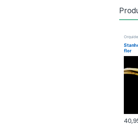
Prod
Orquíd
Stanh
flor
40,