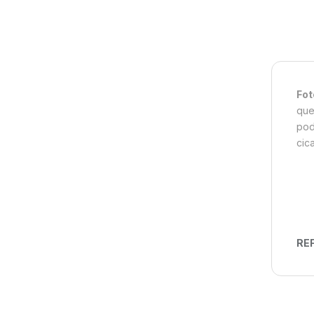
Fot
que
pod
cica
REF