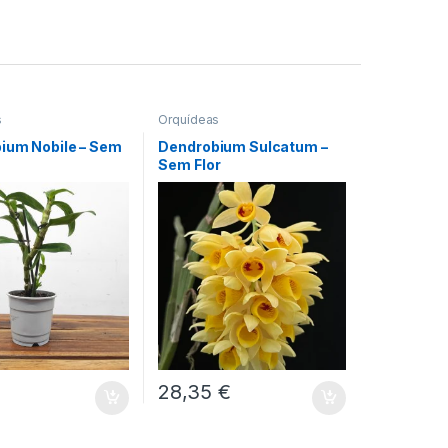
s
Orquídeas
ium Nobile – Sem
Dendrobium Sulcatum –
Sem Flor
28,35
€