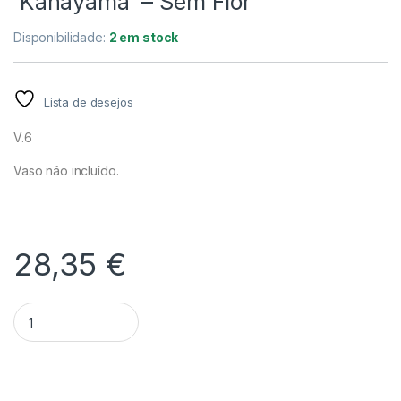
‘Kanayama’ – Sem Flor
Disponibilidade:
2 em stock
Lista de desejos
V.6
Vaso não incluído.
28,35
€
Quantidade Dendrobium Moniliforme 'Kanayama' - Sem Flor
Alternative: