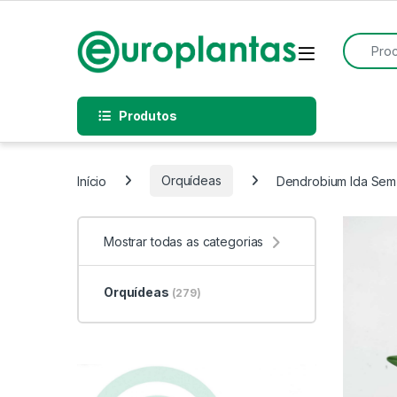
Pular para navegação
Pular para o conteúdo
Procurar
Open
Produtos
Início
Orquídeas
Dendrobium Ida Sem F
Mostrar todas as categorias
Orquídeas
(279)