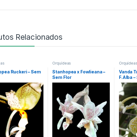
utos Relacionados
eas
Orquídeas
Orquídea
opea Ruckeri – Sem
Stanhopea x Fowlieana –
Vanda Tr
Sem Flor
F.Alba –