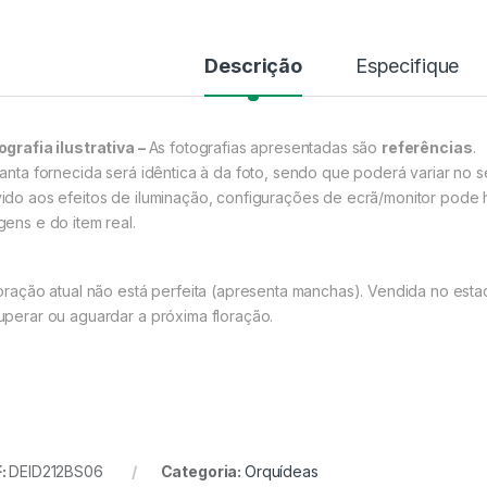
Descrição
Especifique
ografia ilustrativa –
As fotografias apresentadas são
referências
.
lanta fornecida será idêntica à da foto, sendo que poderá variar no 
ido aos efeitos de iluminação, configurações de ecrã/monitor pode h
gens e do item real.
loração atual não está perfeita (apresenta manchas). Vendida no es
uperar ou aguardar a próxima floração.
:
DEID212BS06
Categoria:
Orquídeas