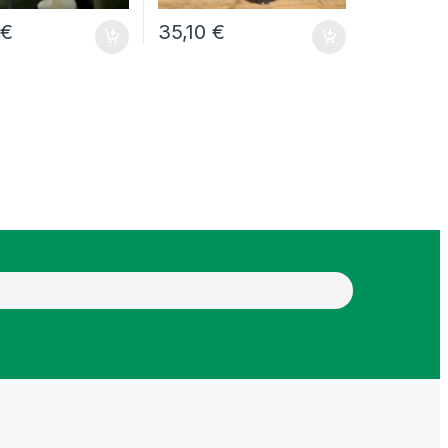
5
€
35,10
€