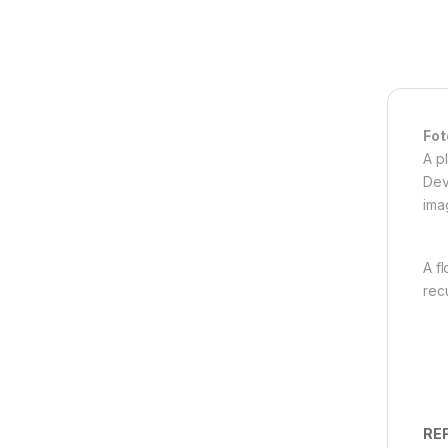
Fot
A p
Dev
ima
A f
rec
REF