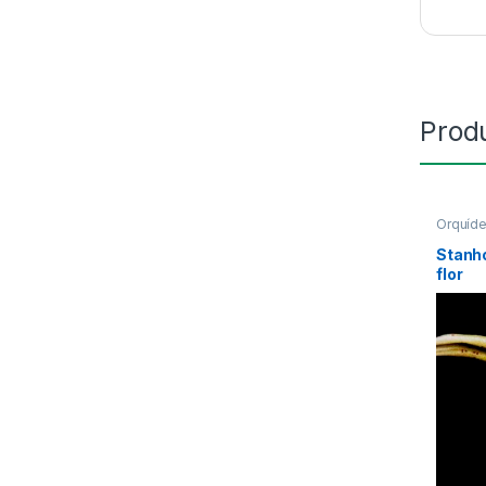
Prod
Orquíd
Stanh
flor