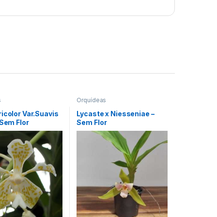
s
Orquídeas
icolor Var.Suavis
Lycaste x Niesseniae –
 Sem Flor
Sem Flor