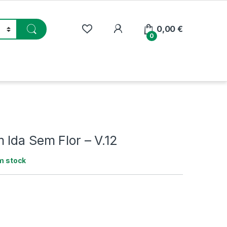
My Account
0,00
€
0
 Ida Sem Flor – V.12
m stock