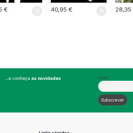
95
€
40,95
€
28,3
...e conheça
as novidades
Email
Links rápidos