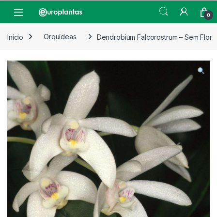
Pular para navegação
Pular para o conteúdo
Open
0
Início
Orquídeas
Dendrobium Falcorostrum – Sem Flor