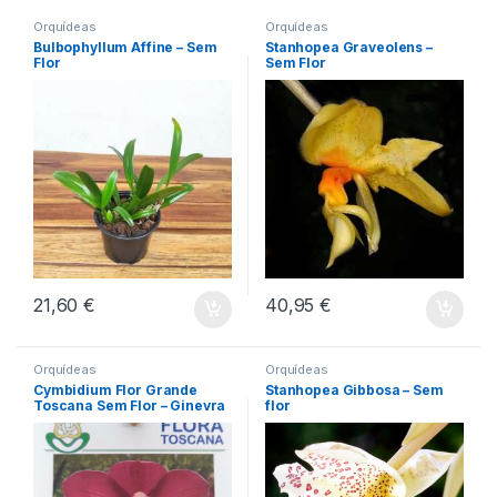
Orquídeas
Orquídeas
Bulbophyllum Affine – Sem
Stanhopea Graveolens –
Flor
Sem Flor
21,60
€
40,95
€
Orquídeas
Orquídeas
Cymbidium Flor Grande
Stanhopea Gibbosa – Sem
Toscana Sem Flor – Ginevra
flor