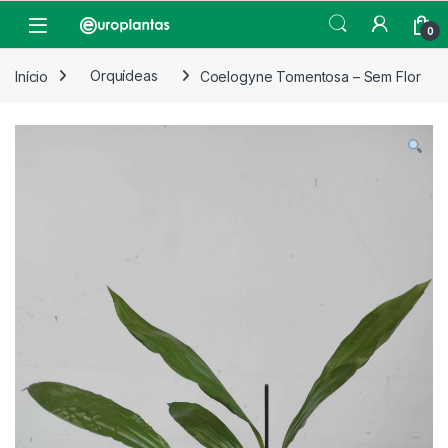
Pular para navegação
Pular para o conteúdo
Open
0
Início
Orquídeas
Coelogyne Tomentosa – Sem Flor