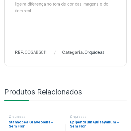
ligeira diferença no tom de cor das imagens e do
item real.
REF:
COSABS011
Categoria:
Orquídeas
Produtos Relacionados
Orquídeas
Orquídeas
Stanhopea Graveolens –
Epipendrum Quisayanum –
Sem Flor
Sem Flor