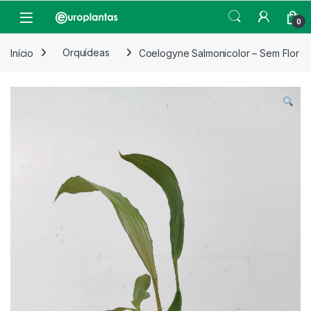
Pular para navegação
Pular para o conteúdo
Open
0
Início
Orquídeas
Coelogyne Salmonicolor – Sem Flor