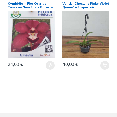
Cymbidium Flor Grande
Vanda ‘Chostylis Pinky Violet
Toscana Sem Flor – Ginevra
Queen’ – Suspensão
24,00
€
40,00
€