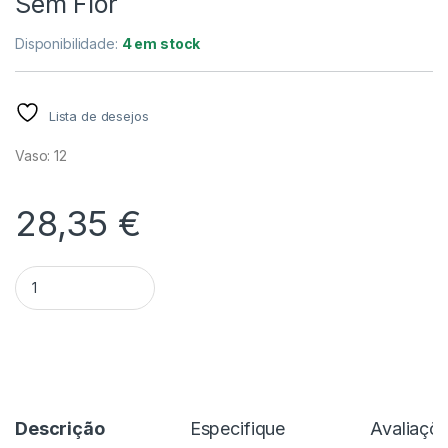
Sem Flor
Disponibilidade:
4 em stock
Lista de desejos
Vaso: 12
28,35
€
Quantidade Coelogyne Cristata F. Hololeuca - Sem Flor
Alternative:
Descrição
Especifique
Avaliaçõ