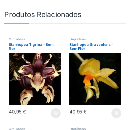
Produtos Relacionados
Orquídeas
Orquídeas
Stanhopea Tigrina – Sem
Stanhopea Graveolens –
flor
Sem Flor
40,95
€
40,95
€
Orquídeas
Orquídeas