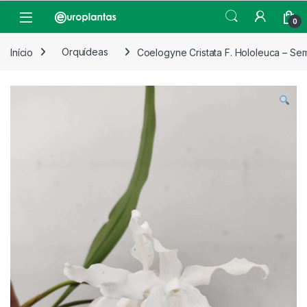
Pular para navegação
Pular para o conteúdo
Open
0
Início
Orquídeas
Coelogyne Cristata F. Hololeuca – Sem