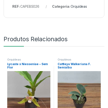
REF:
CAPEBS026
Categoria:
Orquídeas
Produtos Relacionados
Orquídeas
Orquídeas
Lycaste x Niesseniae – Sem
Cattleya Walkeriana F.
Flor
Semialba