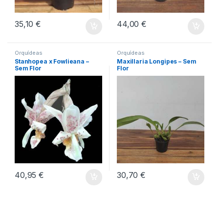
35,10
€
44,00
€
Orquídeas
Orquídeas
Stanhopea x Fowlieana –
Maxillaria Longipes – Sem
Sem Flor
Flor
40,95
€
30,70
€