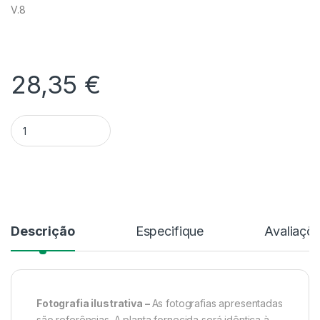
V.8
28,35
€
Quantidade Cattleya Leopoldii F. Semi-Alba - Sem Flor
Alternative:
Descrição
Especifique
Avaliaçõ
Fotografia ilustrativa –
As fotografias apresentadas
são referências. A planta fornecida será idêntica à