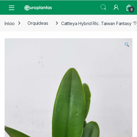
Pular para navegação
Pular para o conteúdo
Open
0
Início
Orquídeas
Cattleya Hybrid Rlc. Taiwan Fantasy ‘T