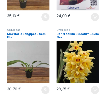
35,10
€
24,00
€
Orquídeas
Orquídeas
Maxillaria Longipes – Sem
Dendrobium Sulcatum – Sem
Flor
Flor
30,70
€
28,35
€