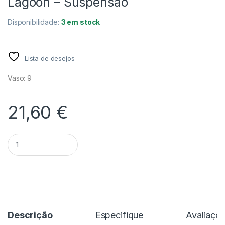
Lagoon – Suspensão
Disponibilidade:
3 em stock
Lista de desejos
Vaso: 9
21,60
€
Quantidade Brassocattleya Frenchy'S Blue Lagoon - Suspen
Alternative:
Descrição
Especifique
Avaliaçõ