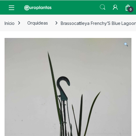
Pular para navegação
Pular para o conteúdo
Open
0
Início
Orquídeas
Brassocattleya Frenchy’S Blue Lagoo