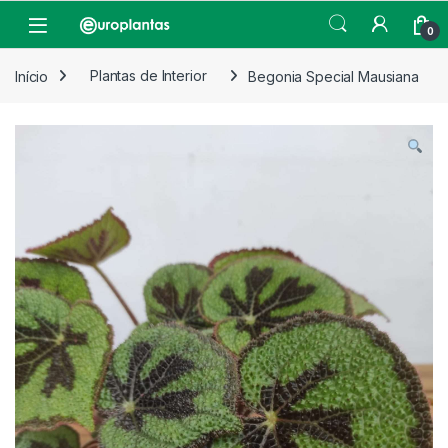
Pular para navegação
Pular para o conteúdo
Open
0
Início
Plantas de Interior
Begonia Special Mausiana