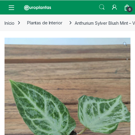
Pular para navegação
Pular para o conteúdo
Open
0
Início
Plantas de Interior
Anthurium Sylver Blush Mint – V