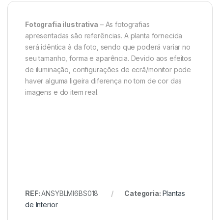
Fotografia ilustrativa
– As fotografias
apresentadas são referências. A planta fornecida
será idêntica à da foto, sendo que poderá variar no
seu tamanho, forma e aparência. Devido aos efeitos
de iluminação, configurações de ecrã/monitor pode
haver alguma ligeira diferença no tom de cor das
imagens e do item real.
REF:
ANSYBLMI6BS018
Categoria:
Plantas
de Interior