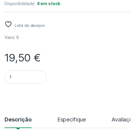
Disponibilidade:
4 em stock
Lista de desejos
Vaso: 6
19,50
€
Quantidade Anthurium Sylver Blush Mint - V.6
Alternative:
Descrição
Especifique
Avaliaçõ