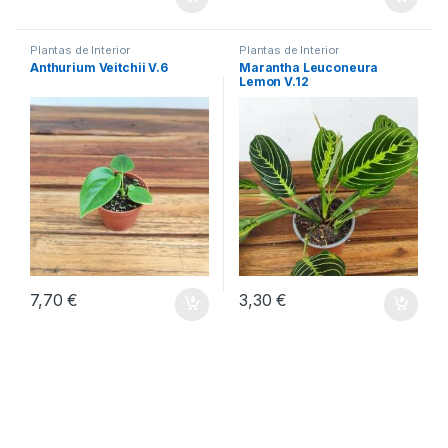
Plantas de Interior
Plantas de Interior
Anthurium Veitchii V.6
Marantha Leuconeura
Lemon V.12
7,70
€
3,30
€