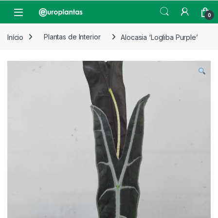
Pular para navegação
Pular para o conteúdo
Open
0
Início
Plantas de Interior
Alocasia ‘Logliba Purple’