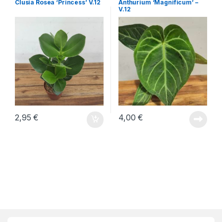
Clusia Rosea ‘Princess’ V.12
Anthurium ‘Magnificum’ –
V.12
2,95
€
4,00
€