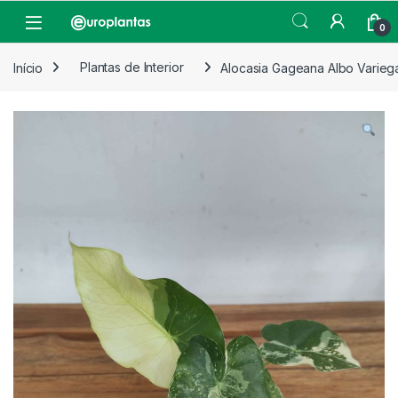
Pular para navegação
Pular para o conteúdo
Open
0
Início
Plantas de Interior
Alocasia Gageana Albo Varieg