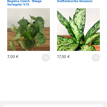
Begonia Conch. ‘Rouge
Dieffenbachia Vesuvius
Variegata’ V.13
7,00
€
17,50
€