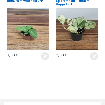
Anthurium ‘Villenaorum’
Epipremnum Pinnatum
Happy Leaf
3,50
€
2,50
€