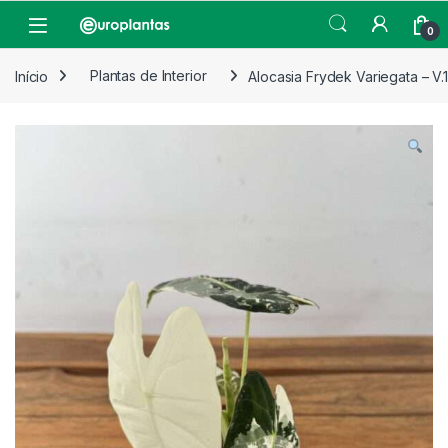
Pular para navegação
Pular para o conteúdo
Open
0
Início
Plantas de Interior
Alocasia Frydek Variegata – V.