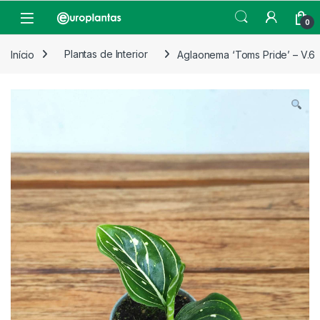
Pular para navegação
Pular para o conteúdo
Open
0
Início
Plantas de Interior
Aglaonema ‘Toms Pride’ – V.6