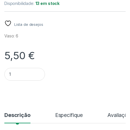
Disponibilidade:
13 em stock
Lista de desejos
Vaso: 6
5,50
€
Quantidade Aglaonema 'Toms Pride' – V.6
Alternative:
Descrição
Especifique
Avaliaçõ