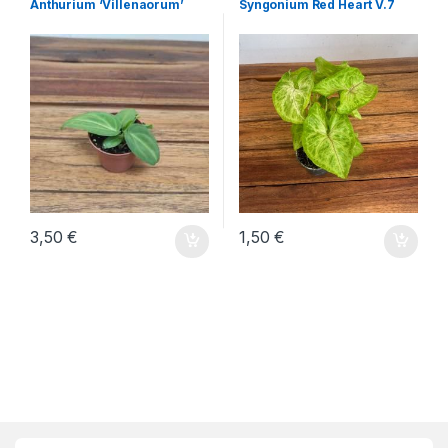
Anthurium ‘Villenaorum’
Syngonium Red Heart V.7
3,50
€
1,50
€