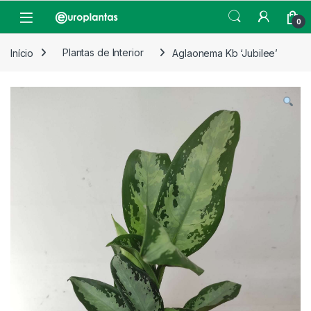
Pular para navegação
Pular para o conteúdo
Open
0
Início
Plantas de Interior
Aglaonema Kb ‘Jubilee’