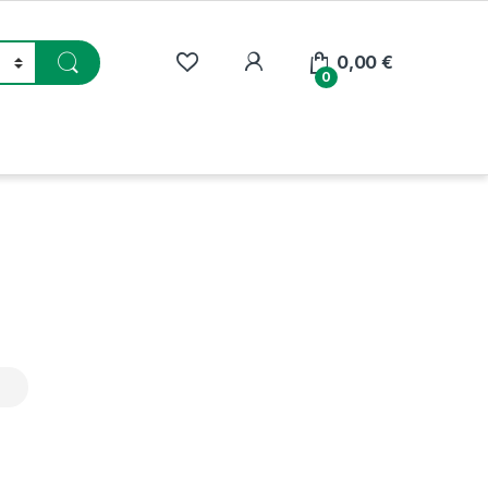
My Account
0,00
€
0