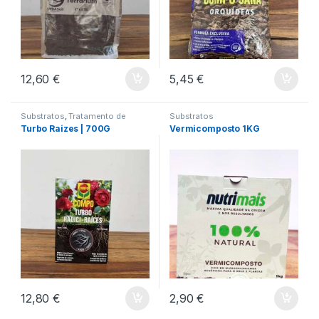
12,60
€
5,45
€
Substratos
,
Tratamento de
Substratos
Plantas
Turbo Raizes | 700G
Vermicomposto 1KG
12,80
€
2,90
€