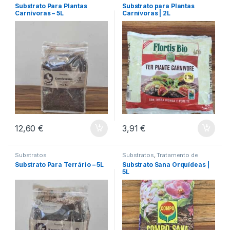
Substrato Para Plantas
Substrato para Plantas
Carnívoras – 5L
Carnívoras | 2L
12,60
€
3,91
€
Substratos
Substratos
,
Tratamento de
Plantas
Substrato Para Terrário – 5L
Substrato Sana Orquídeas |
5L