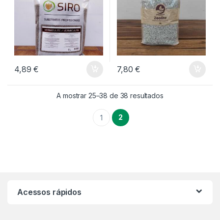
4,89
€
7,80
€
A mostrar 25–38 de 38 resultados
2
1
Acessos rápidos