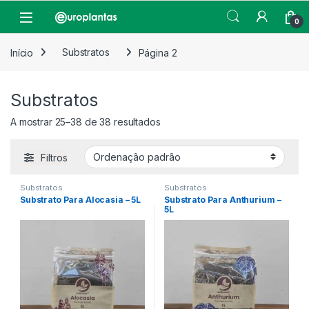
Pular para navegação
Pular para o conteúdo
Open
0
Início
Substratos
Página 2
Substratos
A mostrar 25–38 de 38 resultados
Filtros
Substratos
Substratos
Substrato Para Alocasia – 5L
Substrato Para Anthurium –
5L