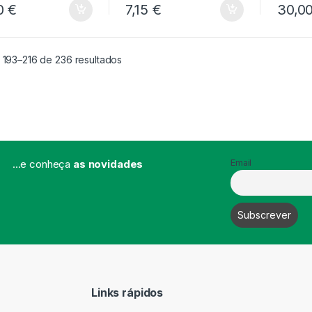
0
€
7,15
€
30,0
 193–216 de 236 resultados
...e conheça
as novidades
Email
Links rápidos