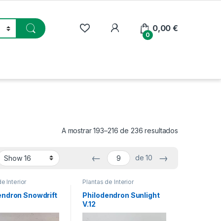
My Account
0,00
€
0
A mostrar 193–216 de 236 resultados
←
→
de 10
e Interior
Plantas de Interior
endron Snowdrift
Philodendron Sunlight
V.12