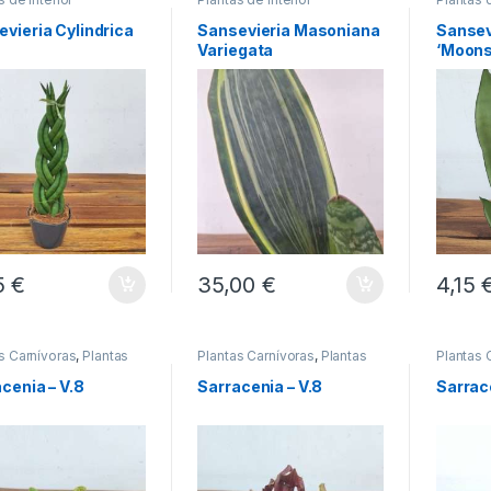
vieria Cylindrica
Sansevieria Masoniana
Sansev
Variegata
‘Moons
5
€
35,00
€
4,15
s Carnívoras
,
Plantas
Plantas Carnívoras
,
Plantas
Plantas 
erior
de Interior
de Interi
cenia – V.8
Sarracenia – V.8
Sarrace