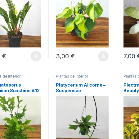
0
€
3,00
€
7,00
s de Interior
Plantas de Interior
Plantas d
atosorus
Platycerium Alicorne –
Plectr
iian Sunshine V.12
Suspensão
Beauty