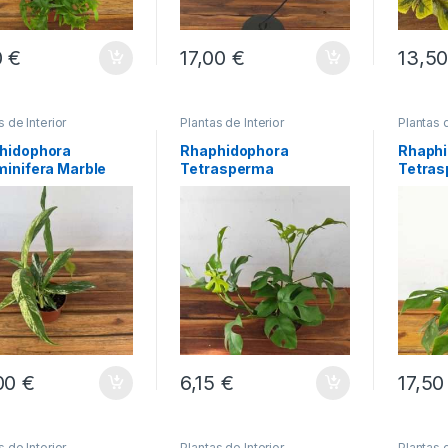
0
€
17,00
€
13,5
s de Interior
Plantas de Interior
Plantas d
hidophora
Rhaphidophora
Rhaphi
minifera Marble
Tetrasperma
Tetras
00
€
6,15
€
17,5
s de Interior
Plantas de Interior
Plantas d