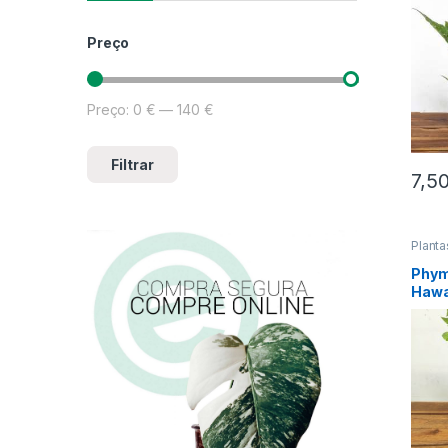
Preço
Preço:
0 €
—
140 €
Preço mínimo
Preço máximo
Filtrar
7,5
Planta
Phym
Hawa