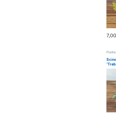
7,0
Planta
Scin
‘Treb