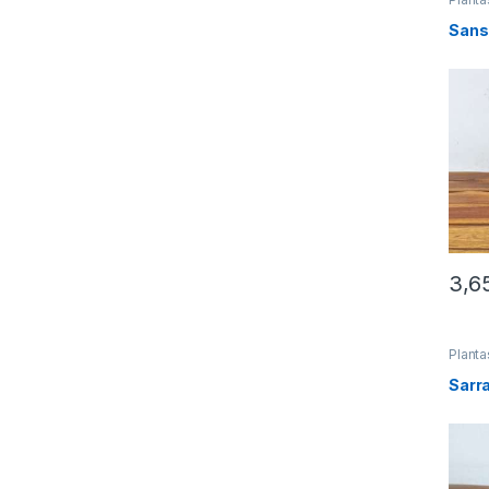
Sanse
3,6
Planta
de Int
Sarra