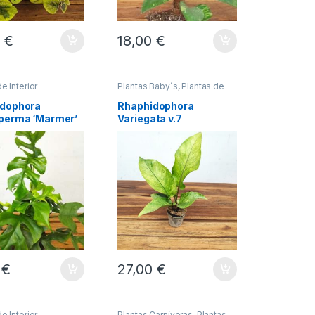
0
€
18,00
€
e Interior
Plantas Baby´s
,
Plantas de
Interior
dophora
Rhaphidophora
perma ‘Marmer’
Variegata v.7
0
€
27,00
€
e Interior
Plantas Carnívoras
,
Plantas