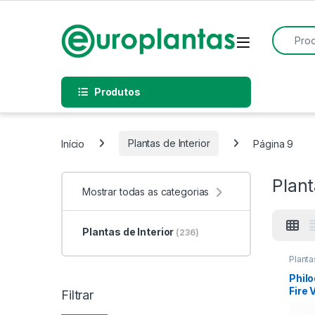
Pular para navegação
Pular para o conteúdo
Procurar
Open
Produtos
Início
Plantas de Interior
Página 9
Plant
Mostrar todas as categorias
Plantas de Interior
(236)
Planta
Philo
Fire 
Filtrar