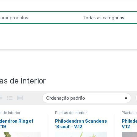
:
as de Interior
s de Interior
Plantas de Interior
Plantas d
dendron Ring of
Philodendron Scandens
Philod
V.19
‘Brasil’ – V.12
V.12