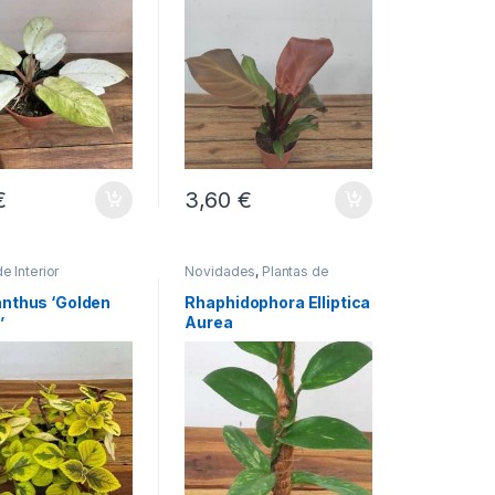
€
3,60
€
e Interior
Novidades
,
Plantas de
Interior
anthus ‘Golden
Rhaphidophora Elliptica
’
Aurea