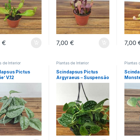
0
€
7,00
€
7,00
s de Interior
Plantas de Interior
Plantas d
dapsus Pictus
Scindapsus Pictus
Scinda
ie’ V.12
Argyraeus – Suspensão
Monste