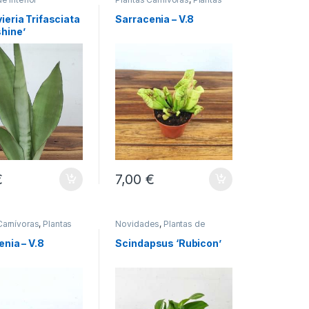
de Interior
ieria Trifasciata
Sarracenia – V.8
hine’
€
7,00
€
Carnívoras
,
Plantas
Novidades
,
Plantas de
or
Interior
nia – V.8
Scindapsus ‘Rubicon’