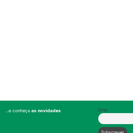
...e conheça
as novidades
Email