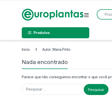
Pular para navegação
Pular para o conteúdo
Procurar
Open
Produtos
Início
Autor: Maria Pinto
Nada encontrado
Parece que não conseguimos encontrar o que você proc
Pesquisar por: