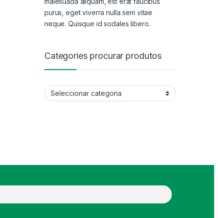
malesuada aliquam, est erat faucibus
purus, eget viverra nulla sem vitae
neque. Quisque id sodales libero.
Categories procurar produtos
Categories procurar produtos